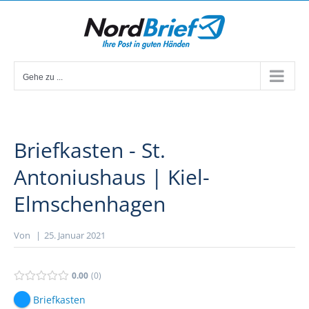
Zum
Inhalt
springen
Gehe zu ...
Briefkasten - St.
Antoniushaus | Kiel-
Elmschenhagen
Von
|
25. Januar 2021
0.00
0
Briefkasten