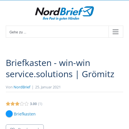
Zum
Inhalt
springen
Gehe zu ...
Briefkasten - win-win
service.solutions | Grömitz
Von
NordBrief
|
25. Januar 2021
3.00
1
Briefkasten