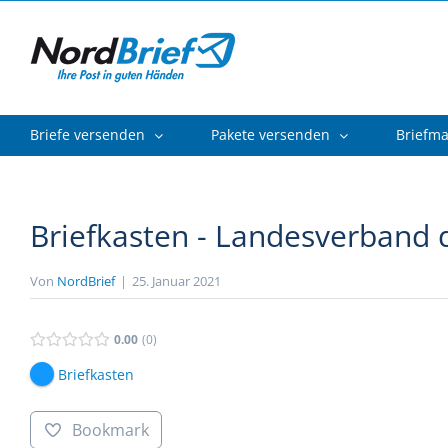
Zum
Inhalt
springen
Briefe versenden
Pakete versenden
Briefm
Briefkasten - Landesverband 
Von
NordBrief
|
25. Januar 2021
0.00
0
Briefkasten
Bookmark