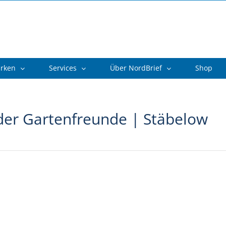
arken
Services
Über NordBrief
Shop
der Gartenfreunde | Stäbelow