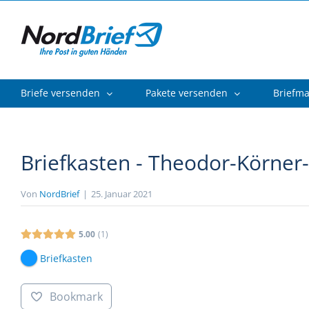
Zum
Inhalt
springen
Briefe versenden
Pakete versenden
Briefm
Briefkasten - Theodor-Körner
Von
NordBrief
|
25. Januar 2021
5.00
1
Briefkasten
Bookmark