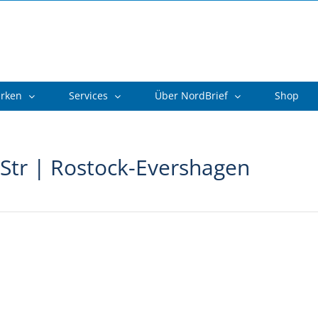
arken
Services
Über NordBrief
Shop
-Str | Rostock-Evershagen