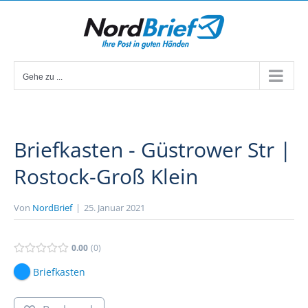
Zum
Inhalt
springen
Gehe zu ...
Briefkasten - Güstrower Str |
Rostock-Groß Klein
Von
NordBrief
|
25. Januar 2021
0.00
0
Briefkasten