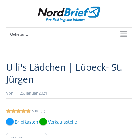
Zum
Inhalt
springen
Gehe zu ...
Ulli's Lädchen | Lübeck- St.
Jürgen
Von
|
25. Januar 2021
5.00
1
Briefkasten
Verkaufsstelle