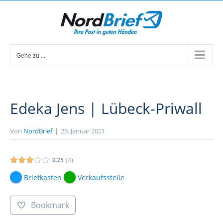
Zum
Inhalt
springen
Gehe zu ...
Edeka Jens | Lübeck-Priwall
Von
NordBrief
|
25. Januar 2021
3.25
4
Briefkasten
Verkaufsstelle
Bookmark