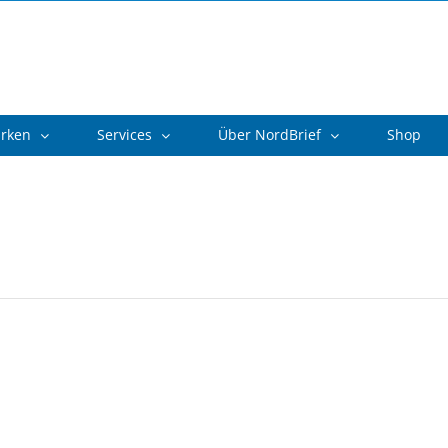
arken
Services
Über NordBrief
Shop