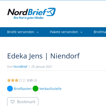
Zum
Inhalt
springen
Briefe versenden
Pakete versenden
Briefm
Edeka Jens | Niendorf
Von
NordBrief
|
25. Januar 2021
3.33
3
Briefkasten
Verkaufsstelle
Bookmark