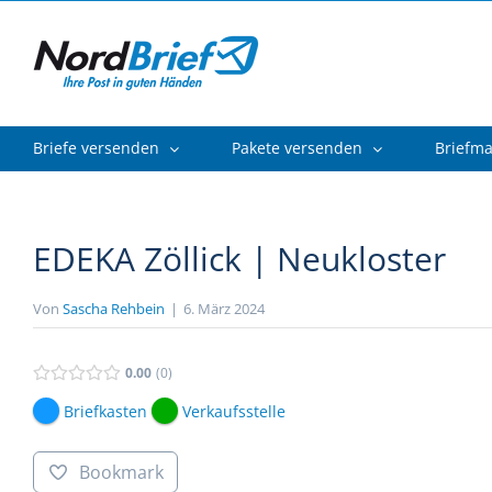
Zum
Inhalt
springen
Briefe versenden
Pakete versenden
Briefm
EDEKA Zöllick | Neukloster
Von
Sascha Rehbein
|
6. März 2024
0.00
0
Briefkasten
Verkaufsstelle
Bookmark