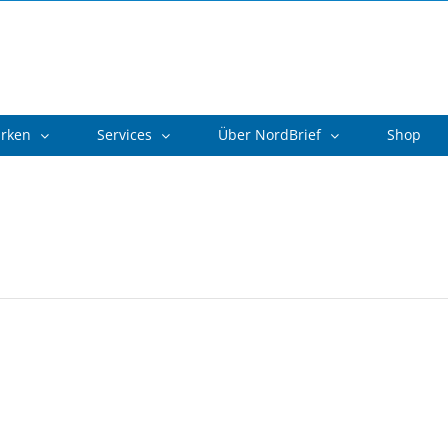
arken
Services
Über NordBrief
Shop