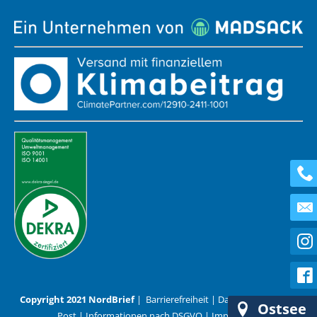
Copyright 2021 NordBrief
|
Barrierefreiheit
|
Datenschutz
|
AGB
Ostsee
Post
|
Informationen nach DSGVO
|
Impressum