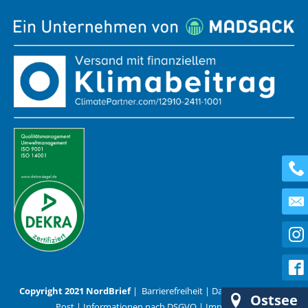
Copyright 2021 NordBrief
|
Barrierefreiheit
|
Datenschutz
|
AGB
Ostsee
Post
|
Informationen nach DSGVO
|
Impressum