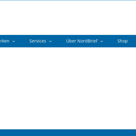
arken
Services
Über NordBrief
Shop