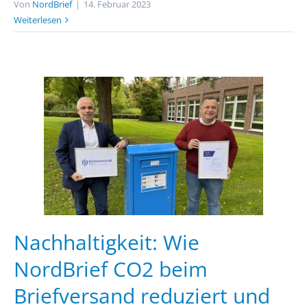
Von
NordBrief
|
14. Februar 2023
Weiterlesen
Nachhaltigkeit: Wie
NordBrief CO2 beim
Briefversand reduziert und