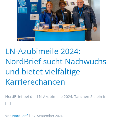
LN-Azubimeile 2024:
NordBrief sucht Nachwuchs
und bietet vielfältige
Karrierechancen
NordBrief bei der LN-Azubimeile 2024: Tauchen Sie ein in
[...]
Von
NordBrief
|
17. September 2024