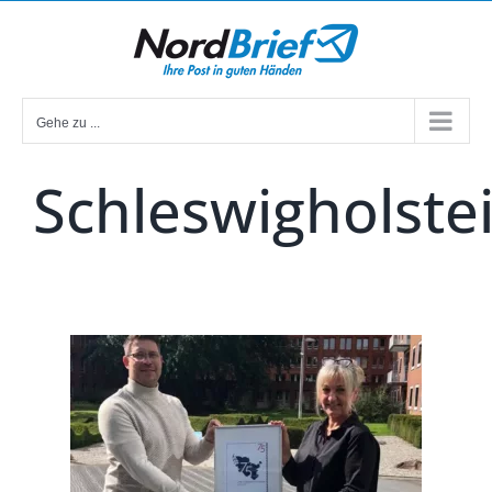
Zum
Inhalt
springen
Gehe zu ...
Schleswigholste