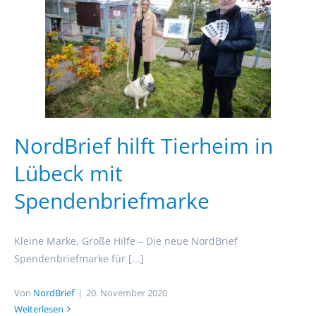
NordBrief hilft Tierheim in
Lübeck mit
Spendenbriefmarke
Kleine Marke, Große Hilfe – Die neue NordBrief
Spendenbriefmarke für [...]
Von
NordBrief
|
20. November 2020
Weiterlesen