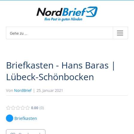
Zum
Inhalt
springen
Gehe zu ...
Briefkasten - Hans Baras |
Lübeck-Schönbocken
Von
NordBrief
|
25. Januar 2021
0.00
0
Briefkasten