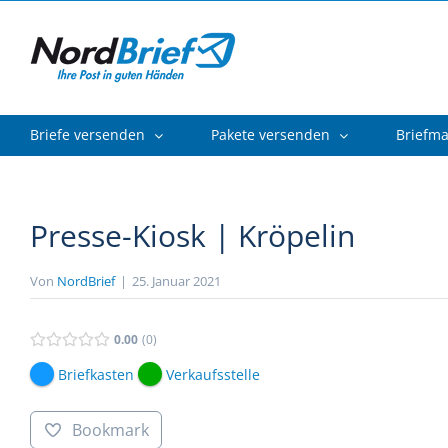
Zum
Inhalt
springen
Briefe versenden
Pakete versenden
Briefm
Presse-Kiosk | Kröpelin
Von
NordBrief
|
25. Januar 2021
0.00
0
Briefkasten
Verkaufsstelle
Bookmark