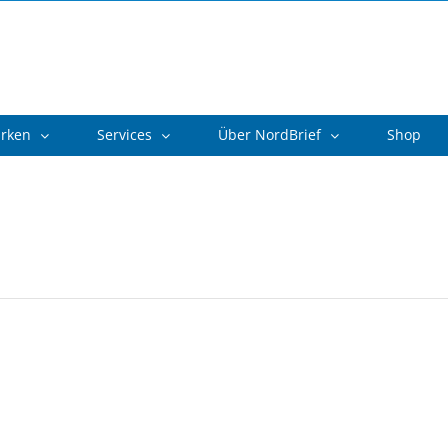
arken
Services
Über NordBrief
Shop