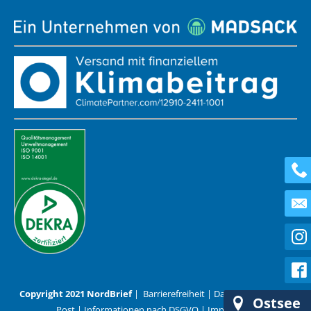
Copyright 2021 NordBrief
|
Barrierefreiheit
|
Datenschutz
|
AGB
Ostsee
Post
|
Informationen nach DSGVO
|
Impressum